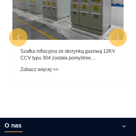


Szafka inflacyjna ze skrzynką gazową 12KV
CCV typu 304 została pomyślnie
dostarczona do klientów w Türkiye
Zobacz więcej >>
O nas