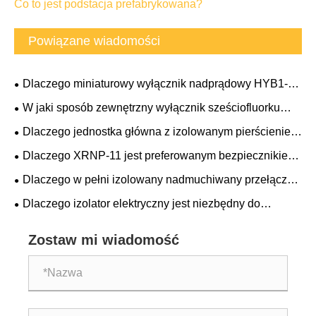
Co to jest podstacja prefabrykowana?
Powiązane wiadomości
Dlaczego miniaturowy wyłącznik nadprądowy HYB1-
125 C100 MCB to mądry wybór zapewniający
W jaki sposób zewnętrzny wyłącznik sześciofluorku
niezawodną ochronę elektryczną
siarki (SF₆) wysokiego napięcia prądu przemiennego
Dlaczego jednostka główna z izolowanym pierścieniem
LW36-126 może poprawić niezawodność nowoczesnych
stałym 24 kV staje się preferowanym wyborem w
Dlaczego XRNP-11 jest preferowanym bezpiecznikiem
systemów zasilania
przypadku nowoczesnej dystrybucji energii?
ograniczającym prąd wysokiego napięcia do ochrony
Dlaczego w pełni izolowany nadmuchiwany przełącznik
transformatora?
pierścieniowy 12 kV staje się preferowanym wyborem w
Dlaczego izolator elektryczny jest niezbędny do
nowoczesnych sieciach dystrybucji energii
bezpiecznego i niezawodnego przesyłu mocy
Zostaw mi wiadomość